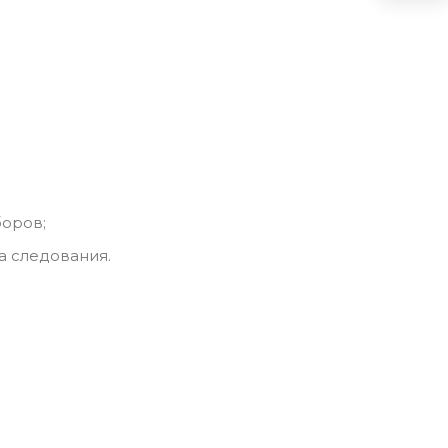
боров;
 следования.